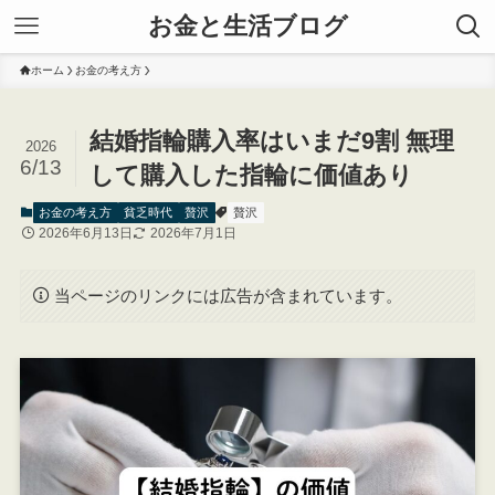
お金と生活ブログ
ホーム
お金の考え方
結婚指輪購入率はいまだ9割 無理
2026
6/13
して購入した指輪に価値あり
お金の考え方
貧乏時代
贅沢
贅沢
2026年6月13日
2026年7月1日
当ページのリンクには広告が含まれています。